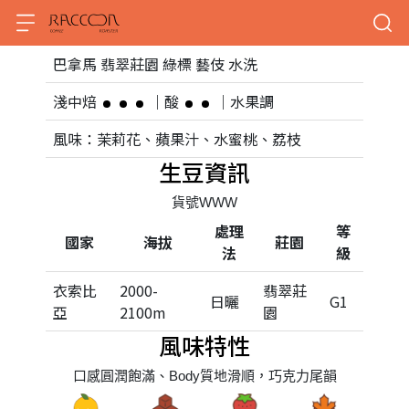
巴拿馬 翡翠莊園 綠標 藝伎 水洗
淺中焙
｜酸
｜水果調
風味：茉莉花、蘋果汁、水蜜桃、荔枝
生豆資訊
貨號WWW
處理
等
國家
海拔
莊園
法
級
衣索比
2000-
翡翠莊
日曬
G1
亞
2100m
園
風味特性
口感圓潤飽滿、Body質地滑順，巧克力尾韻