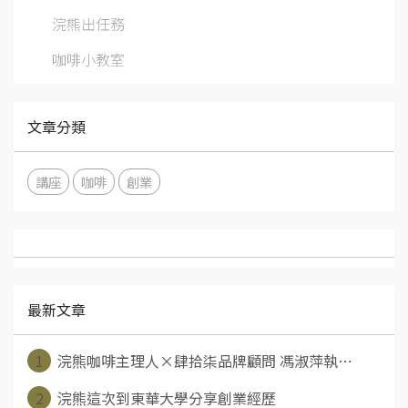
浣熊出任務
咖啡小教室
文章分類
講座
咖啡
創業
最新文章
1
浣熊咖啡主理人×肆拾柒品牌顧問 馮淑萍執⋯
2
浣熊這次到東華大學分享創業經歷